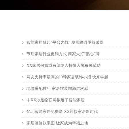
智能家居掀起“平台之战” 发展障碍亟待破除
节后家居行业促销方式 商家大打“贴心”牌
XX家居保姆或有望纳入特快入境移民范畴
网友支持率最高的10种家居装饰小招 快来学起
地毯搭配技巧 家居软装增添层次感
中XX涉足物联网拟落子智能家居
亿元智能家居免费送 XX迎接家居新时代
家居装修效果图 让家成为幸福之地