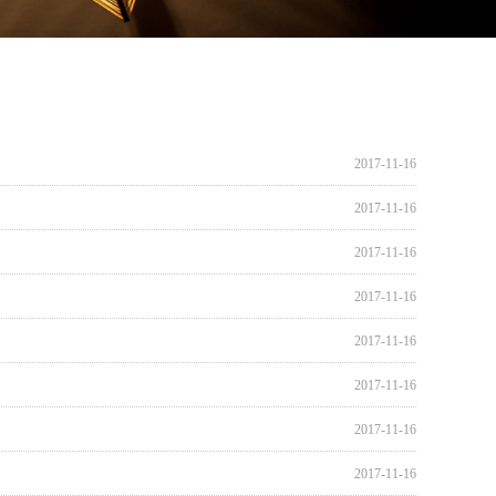
2017-11-16
2017-11-16
2017-11-16
2017-11-16
2017-11-16
2017-11-16
2017-11-16
2017-11-16